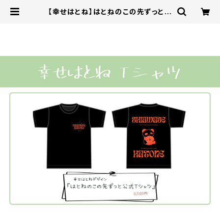
【幸せはとね】はとねのこの先ずっと公
式Tシャツ | mocopro