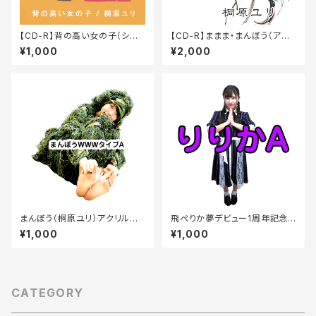
【CD-R】背の高い女の子（シン
【CD-R】ままま・まんぼう（アル
グル）
バム）
¥1,000
¥2,000
まんぼう（桐原ユリ）アクリルキ
飛ぺりか夢デビュー1周年記念ア
ーホルダー（6種類）
クリルキーホルダー
¥1,000
¥1,000
CATEGORY