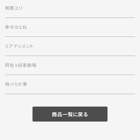
桐原ユリ
幸せはとね
ミアナシメント
阿佐ヶ谷家劇場
飛ぺりか夢
商品一覧に戻る