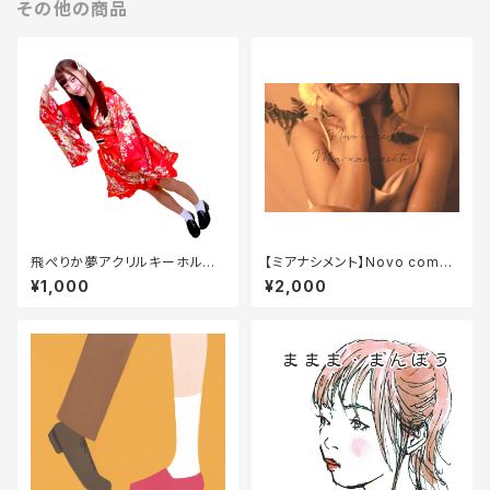
その他の商品
飛ぺりか夢アクリルキーホルダ
【ミアナシメント】Novo começ
ー2020
o / EP
¥1,000
¥2,000