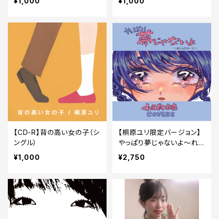
¥1,000
¥1,000
【CD-R】背の高い女の子（シ
【桐原ユリ限定バージョン】
ングル）
やっぱり夢じゃないよ〜れじ
ぇびゅーと〜 小日向由衣
¥1,000
¥2,750
カバー・アルバム【CD】