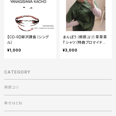
【CD-R】柳沢課長（シング
まんぼう（桐原ユリ）草草草
ル）
Tシャツ（特典ブロマイド付
き）
¥1,000
¥3,000
CATEGORY
桐原ユリ
幸せはとね