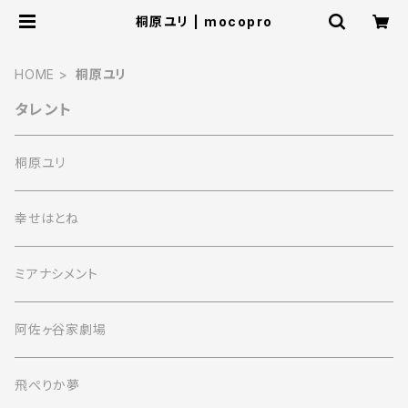
桐原ユリ | mocopro
HOME
桐原ユリ
タレント
桐原ユリ
幸せはとね
ミアナシメント
阿佐ヶ谷家劇場
飛ぺりか夢