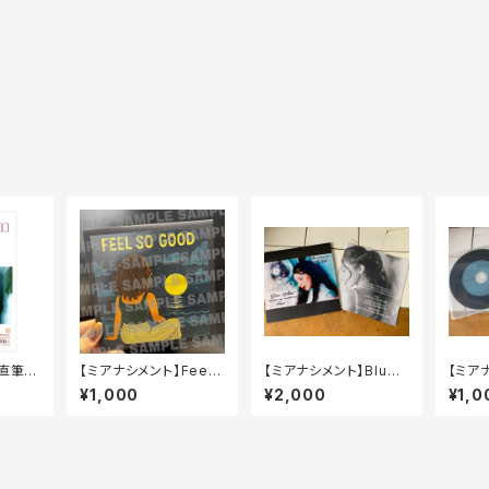
】直筆年
【ミアナシメント】Feel
【ミアナシメント】Blue l
【ミアナ
.
so good
ight
ra
¥1,000
¥2,000
¥1,0