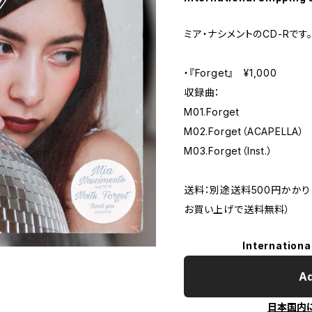
ミア・ナシメントのCD-Rです
・『Forget』 ¥1,000
収録曲：
M01.Forget
M02.Forget（ACAPELLA）
M03.Forget（Inst.）
送料：別途送料500円かかり
お買い上げで送料無料）
Internationa
Ad
日本国内