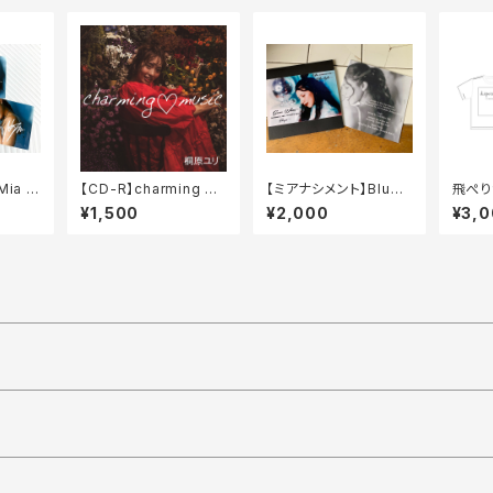
ia m
【CD-R】charming ♡
【ミアナシメント】Blue l
飛ぺり
トカード
music / I LOVE MUSI
ight
年Tシ
¥1,500
¥2,000
¥3,
C（シングル）