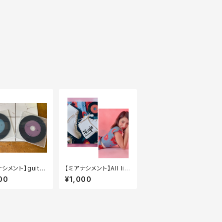
シメント】guitar
【ミアナシメント】All lig
ht
00
¥1,000