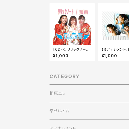
【CD-R】リリックノート
【ミアナシメント】M
/ you love（シングル）
usica限定フォ
¥1,000
¥1,000
（3枚セット）
CATEGORY
桐原ユリ
幸せはとね
ミアナシメント