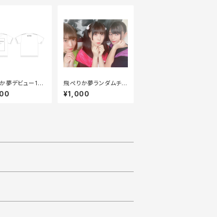
か夢デビュー1周
飛ぺりか夢ランダムチェ
ャツ
キ2枚セット
000
¥1,000