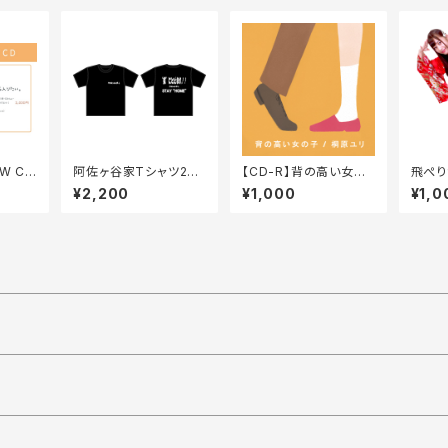
W CD
阿佐ヶ谷家Tシャツ202
【CD-R】背の高い女の
飛ぺり
入りた
0「"家"にとどまれ！Tシ
子（シングル）
ーホル
¥2,200
¥1,000
¥1,0
ャツ」