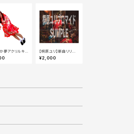
か夢アクリルキ
【桐原ユリ】新曲リリー
ダー2020
ス記念2L判ブロマイド5
00
¥2,000
枚セット【数量限定】