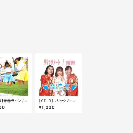
R】青春ライン /
【CD-R】リリックノート
の白昼夢（シング
/ you love（シングル）
00
¥1,000