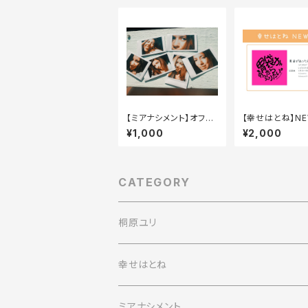
【ミアナシメント】オフシ
【幸せはとね】NE
ョットチェキ1枚
「胃袋があったら
¥1,000
¥2,000
い。」
CATEGORY
桐原ユリ
幸せはとね
ミアナシメント