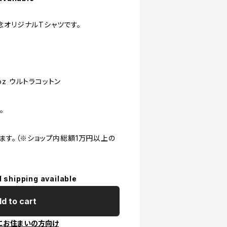
念オリジナルTシャツです。
0oz ウルトラコットン
。
ます。（※ショップ内総額1万円以上の
l shipping available
d to cart
にお住まいの方向け