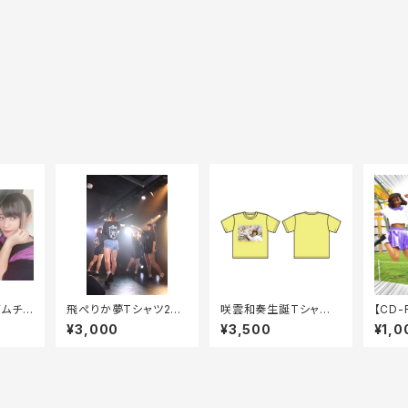
ムチェ
飛ぺりか夢Tシャツ202
咲雲和奏生誕Tシャツ2
【CD-
0
021
君だけ
¥3,000
¥3,500
¥1,0
ル）