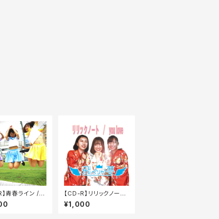
R】青春ライン /
【CD-R】リリックノート
の白昼夢（シング
/ you love（シングル）
00
¥1,000