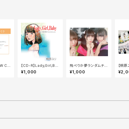
W CD
【CD-R】Lady,Girl,Ba
飛ぺりか夢ランダムチェ
【桐原
入りた
by（シングル）
キ2枚セット
ス記念
¥1,000
¥1,000
¥2,
限定】