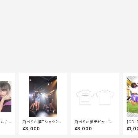
ムチェ
飛ぺりか夢Tシャツ202
飛ぺりか夢デビュー1周
【CD-
0
年Tシャツ
君だけ
¥3,000
¥3,000
¥1,0
ル）