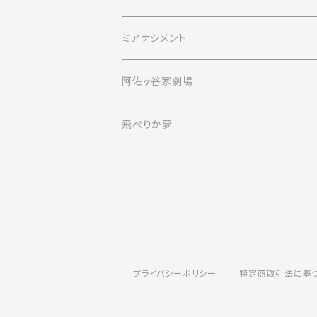
ミアナシメント
阿佐ヶ谷家劇場
飛ぺりか夢
プライバシーポリシー
特定商取引法に基