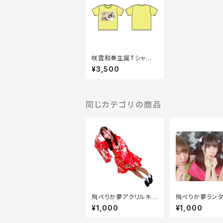
咲雲和奏生誕Tシャツ2
021
¥3,500
同じカテゴリの商品
飛ぺりか夢アクリルキ
飛ぺりか夢ランダ
ーホルダー2020
キ2枚セット
¥1,000
¥1,000