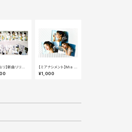
ユリ】新曲リリー
【ミアナシメント】Mia m
ランチェキ【数量
usica限定フォトカード
000
¥1,000
（3枚セット）