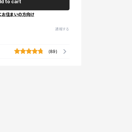
d to cart
にお住まいの方向け
通報する
(89)