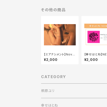
その他の商品
【ミアナシメント】Novo
【幸せはとね】NE
começo / EP
「胃袋があったら
¥2,000
¥2,000
い。」
CATEGORY
桐原ユリ
幸せはとね