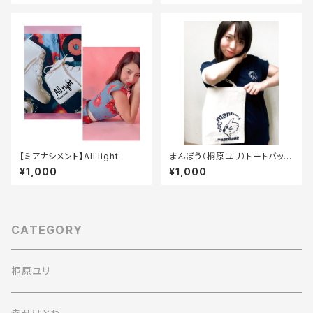
【ミアナシメント】All light
まんぼう（桐原ユリ）トートバック
2020
¥1,000
¥1,000
CATEGORY
桐原ユリ