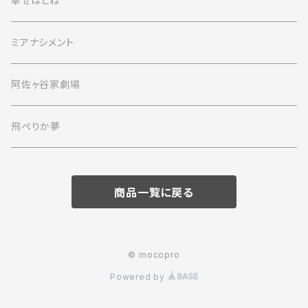
幸せはとね
ミアナシメント
阿佐ヶ谷家劇場
飛ぺりか夢
商品一覧に戻る
© mocopro
Powered by