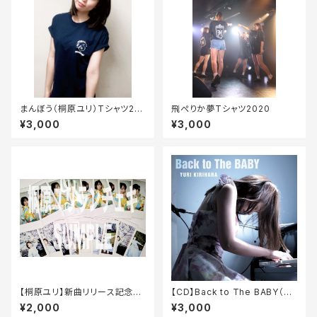
まんぼう（桐原ユリ）Tシャツ20
飛ぺりか夢Tシャツ2020
20
¥3,000
¥3,000
【桐原ユリ】新曲リリース記念ラ
【CD】Back to The BABY（ア
ンチェキ【数量限定】
ルバム）
¥2,000
¥3,000